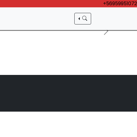
+56959951072
Siguiente